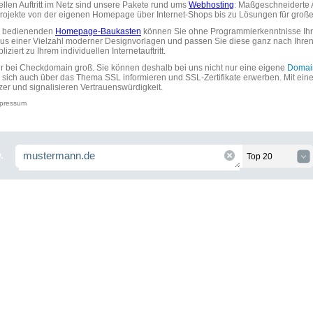
uellen Auftritt im Netz sind unsere Pakete rund ums
Webhosting
: Maßgeschneiderte A
tprojekte von der eigenen Homepage über Internet-Shops bis zu Lösungen für gr
zu bedienenden
Homepage-Baukasten
können Sie ohne Programmierkenntnisse Ihre
aus einer Vielzahl moderner Designvorlagen und passen Sie diese ganz nach Ihre
ziert zu Ihrem individuellen Internetauftritt.
ir bei Checkdomain groß. Sie können deshalb bei uns nicht nur eine eigene
Domai
 sich auch über das Thema SSL informieren und SSL-Zertifikate erwerben. Mit ein
zer und signalisieren Vertrauenswürdigkeit.
pressum
.
Top 20